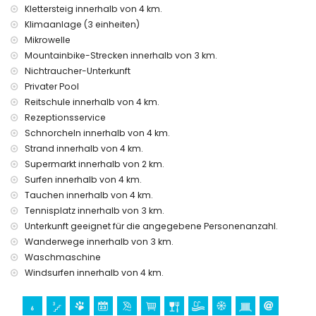
Luftheizung und mit Klimaanlage
Klettersteig innerhalb von 4 km.
Zusatzbett und Kinderbett (auf Anfrage)
Klimaanlage (3 einheiten)
Mikrowelle
Unterhaltungs- und Freizeitaktivitäten für Ihren Urlaub in
Benitachell, Costa Blanca
Mountainbike-Strecken innerhalb von 3 km.
Nichtraucher-Unterkunft
Nachtclub, Bar und Promenade (Paseo Senillar) (innerhalb
Privater Pool
von 5 Kilometern vom Haus)
Reitschule innerhalb von 4 km.
Wasserpark (Aqualandia und Benidorm) (innerhalb von 10
Kilometern vom Haus)
Rezeptionsservice
Schnorcheln innerhalb von 4 km.
Sehenswürdigkeiten und Kultur in Benitachell, Costa Blanca
Strand innerhalb von 4 km.
Kirche (Iglesia Parroquial de Santa Catalina), Burg (Castell
Supermarkt innerhalb von 2 km.
de Teulada-Moraira), Ruine (Cap D'Or), Denkmal (Castell de
Surfen innerhalb von 4 km.
Teulada-Moraira) und historischer Ort (Historisches Zentrum
Tauchen innerhalb von 4 km.
von Moraira) (innerhalb von 5 Kilometern von der Unterkunft)
Tennisplatz innerhalb von 3 km.
Museum (Ecomuseo Cemroqt L'almassera) (innerhalb von
25 Kilometern von der Unterkunft)
Unterkunft geeignet für die angegebene Personenanzahl.
Wanderwege innerhalb von 3 km.
Sport
Waschmaschine
Tennis, Golf (Javea Golf Club), Reiten, Wandern,
Windsurfen innerhalb von 4 km.
Mountainbiking, Radfahren, Klettern, Kanufahren,
Kajakfahren, Tauchen, Schnorcheln, Surfen und Windsurfen
(innerhalb von 5 Kilometern von der Villa)