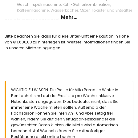
Geschirrspülmaschine, Kühl-Gefrierkombination,
Kaffeemaschine, Wasserkocher, Mixer, Toaster und Entsafter
Mehr...
Schlafzimmer und Badezimmer
Schlafzimmer mit Klimaanlage, Doppelbett, Ventilator und
en-suite Badezimmer
Bitte beachten Sie, dass für diese Unterkunft eine Kaution in Höhe
Schlafzimmer mit Doppelbett und Ventilator
von € 1.600,00 zu hinterlegen ist. Weitere Informationen finden Sie
Schlafzimmer mit Klimaanlage, 2 Einzelbetten und Ventilator
in unseren Mietbedingungen.
en-suite Badezimmer mit Doppelwaschbecken,
Badewanne, Dusche, Bidet und Toilette
Badezimmer mit Einzelwaschbecken, Badewanne/Dusch-
Kombination, Bidet und Toilette
Außenbereich der Villa
privater Pool
WICHTIG ZU WISSEN: Die Preise für Villa Paradise Winter in
2 Terrassen, eine davon überdacht
Benitachell sind auf der Preisliste pro Woche inklusive
Sitzbereich im Freien und Essbereich im Freien
Nebenkosten angegeben. Dies bedeutet nicht, dass Sie
immer eine Woche mieten sollten. Außerhalb der
Weitere Informationen
Hochsaison können Sie Ihren An- und Abreisetag frei
nächste Stadt: Moraira (innerhalb von 4 Kilometern von der
wählen, indem Sie auf den Verfügbarkeitskalender die
Villa)
gewünschten Daten klicken, die Miete wird automatisch
nächstes Flussufer oder Küste: Mittelmeer (innerhalb von 4
berechnet. Auf Wunsch können Sie mit sofortiger
Kilometern von der Villa)
Bestätigung direkt online buchen.