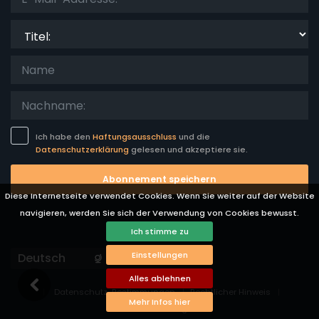
Titel:
Ich habe den
Haftungsausschluss
und die
Datenschutzerklärung
gelesen und akzeptiere sie.
Abonnement speichern
Diese Internetseite verwendet Cookies. Wenn Sie weiter auf der Website
navigieren, werden Sie sich der Verwendung von Cookies bewusst.
Ich stimme zu
Einstellungen
Languages
Alles ablehnen
Datenschutz-Bestimmungen
Rechtlicher Hinweis
Mehr Infos hier
Cookie-Einstellungen