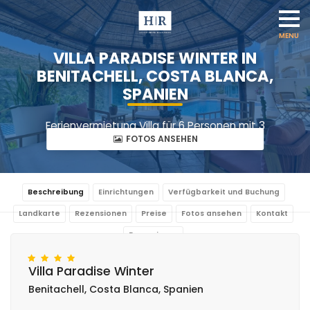
VILLA PARADISE WINTER IN
BENITACHELL, COSTA BLANCA,
SPANIEN
Ferienvermietung Villa für 6 Personen mit 3
Schlafzimmern und 2 Bädern
FOTOS ANSEHEN
Beschreibung
Einrichtungen
Verfügbarkeit und Buchung
Landkarte
Rezensionen
Preise
Fotos ansehen
Kontakt
Reservieren
Villa Paradise Winter
Benitachell, Costa Blanca, Spanien