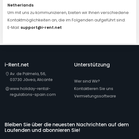
Netherlands
Um mit uns zu kommunizieren, bieten wir Ihnen verschiedene
Kontaktmöglichkeiten an, die im Folgenden aufgeführt sind:
E-Mail:
support@i-rent.net
i-Rent.net
Unterstützung
Av. de Palmela, 56,
03730 Jávea, Alicante
Wer sind Wir?
www.holiday-rental-
Kontaktieren Sie uns
regulations-spain.com
Vermietungssoftware
Bleiben Sie über die neuesten Nachrichten auf dem
Laufenden und abonnieren Sie!