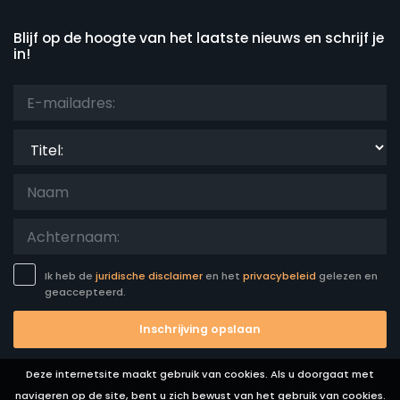
Blijf op de hoogte van het laatste nieuws en schrijf je
Diensten
in!
Keer bekeken
Titel:
Extra categorieën
Uw laatste bezoek
(0)
Uw favorieten
(0)
Ik heb de
juridische disclaimer
en het
privacybeleid
gelezen en
geaccepteerd.
Nieuws
(0)
Het beste onderbroken
(0)
Inschrijving opslaan
Luxe eigenschappen
(0)
Weekend
(0)
Deze internetsite maakt gebruik van cookies. Als u doorgaat met
Van de maand
(0)
navigeren op de site, bent u zich bewust van het gebruik van cookies.