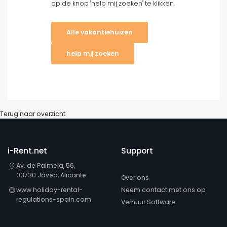
Schone filters
op de knop "help mij zoeken" te klikken.
Alle vakantiehuizen
Populaire diensten
help mij zoeken
Voorwaarden
Terug naar overzicht
Opties
i-Rent.net
Support
Av. de Palmela, 56,
Afstanden
03730 Jávea, Alicante
Over ons
www.holiday-rental-
Neem contact met ons op
regulations-spain.com
Verhuur Software
Comfort